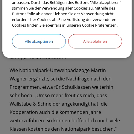
anpassen. Durch das Betätigen des Buttons "Alle akzeptieren"
unsere Kinder und auch wir Erwachsenen die
stimmen Sie der Verwendung aller Cookies zu. Mithilfe des
Buttons "Alle ablehnen" lehnen Sie der Verwendung nicht
Natur und ihren Wert kennen, sie begreifen und
erforderlicher Cookies ab. Eine Auflistung der verwendeten
erfahren können. Durch die
Cookies finden Sie ebenfalls in unseren Cookie Präferenzen.
Umweltbildungsangebote des Nationalparks und
Führungen ehrenamtlicher Waldführer gelingt dies
Alle akzeptieren
Alle ablehnen
in herausragender Weise, weshalb wir diese Arbeit
sehr gerne unterstützen.“
Wie Nationalpark-Umweltpädagoge Martin
Wagner ergänzte, sei die Nachfrage nach den
Programmen, etwa für Schulklassen weiterhin
sehr hoch. „Umso mehr freut es mich, dass
Wallstabe & Schneider angekündigt hat, die
Kooperation auch die kommenden Jahre
weiterzuführen. So können hoffentlich noch viele
Klassen kostenlos den Nationalpark besuchen.“