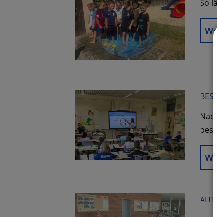
So l
We
BES
Nach
besu
We
AUT