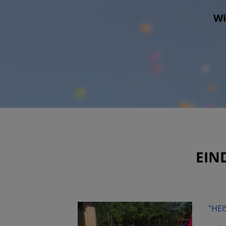
Wi
EIN
"HEI