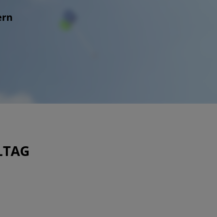
ern
LTAG