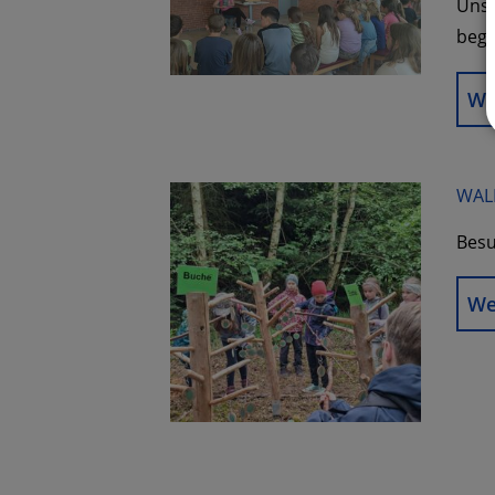
Unse
begr
We
WAL
Besu
We