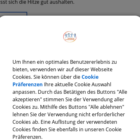
ässt sich die Hitze gut aushalten.
iterlesen
Um Ihnen ein optimales Benutzererlebnis zu
UCH DER ZAHNÄRZTIN FRAU MÜLLER IN DER 1. KLASSE
bieten, verwenden wir auf dieser Webseite
dem im Heimat- und Sachunterricht ausführlich das Them
Cookies. Sie können über die
Cookie
chte die Zahnärztin Frau Müller die 1. Klasse.
Präferenzen
Ihre aktuelle Cookie Auswahl
anpassen. Durch das Betätigen des Buttons "Alle
akzeptieren" stimmen Sie der Verwendung aller
iterlesen
Cookies zu. Mithilfe des Buttons "Alle ablehnen"
lehnen Sie der Verwendung nicht erforderlicher
Cookies ab. Eine Auflistung der verwendeten
ORENLESUNG MIT KAROLINE EISENSCHENK
Cookies finden Sie ebenfalls in unseren Cookie
Präferenzen.