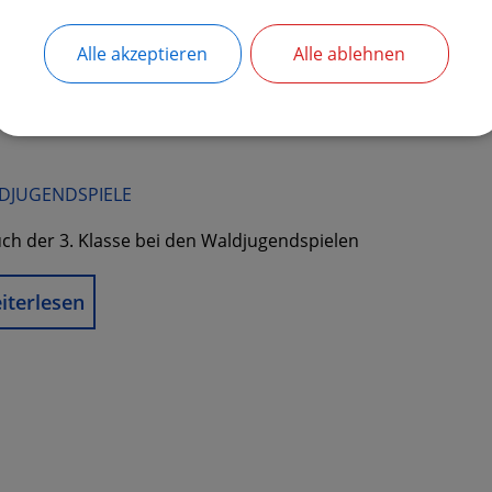
re Schule durfte in diesem Schuljahr eine besondere Gäst
üßen: Karoline Eisenschenk
Alle akzeptieren
Alle ablehnen
iterlesen
DJUGENDSPIELE
ch der 3. Klasse bei den Waldjugendspielen
iterlesen